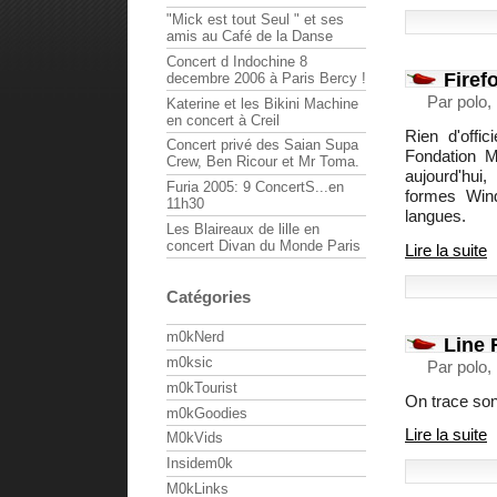
"Mick est tout Seul " et ses
amis au Café de la Danse
Concert d Indochine 8
Firef
decembre 2006 à Paris Bercy !
Par polo,
Katerine et les Bikini Machine
en concert à Creil
Rien d'offi
Concert privé des Saian Supa
Fondation Mo
Crew, Ben Ricour et Mr Toma.
aujourd'hui
Furia 2005: 9 ConcertS...en
formes Win
11h30
langues.
Les Blaireaux de lille en
concert Divan du Monde Paris
Lire la suite
Catégories
m0kNerd
Line R
m0ksic
Par polo,
m0kTourist
On trace son
m0kGoodies
Lire la suite
M0kVids
Insidem0k
M0kLinks