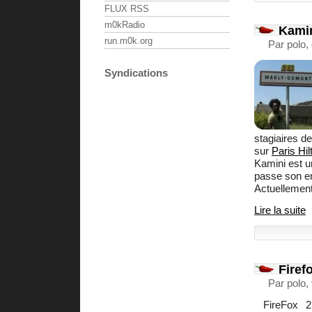
FLUX RSS
m0kRadio
Kamin
run.m0k.org
Par polo,
Syndications
stagiaires de
sur
Paris Hil
Kamini est un
passe son en
Actuellement i
Lire la suite
Firef
Par polo,
FireFox 2