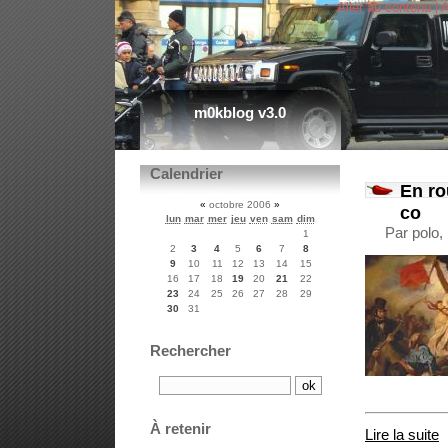
Aller au contenu
|
A
m0kblog v3.0
Calendrier
En ro
«
octobre 2006
»
co
lun
mar
mer
jeu
ven
sam
dim
Par polo,
1
2
3
4
5
6
7
8
9
10
11
12
13
14
15
16
17
18
19
20
21
22
23
24
25
26
27
28
29
30
31
Rechercher
À retenir
Lire la suite