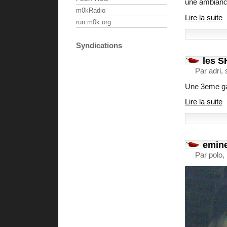
une ambiance
m0kRadio
Lire la suite
run.m0k.org
Syndications
les S
Par adri,
Une 3eme ga
Lire la suite
emin
Par polo,