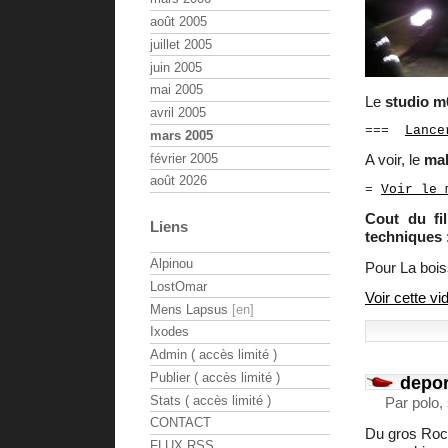
août 2005
juillet 2005
juin 2005
mai 2005
Le
studio m
avril 2005
===  
Lance
mars 2005
février 2005
A voir, le
mak
août 2026
= 
Voir le 
Cout du fi
Liens
techniques
Alpinou
Pour La boi
LostOmar
Voir cette vi
Mens Lapsus
Ixodes
Admin ( accès limité )
Publier ( accès limité )
depor
Stats ( accès limité )
Par polo
CONTACT
Du gros Rock
FLUX RSS