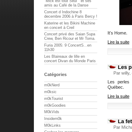
"Mick est tout Seul " et ses
amis au Café de la Danse
Concert d Indochine 8
decembre 2006 à Paris Bercy !
Katerine et les Bikini Machine
en concert à Creil
It's Home.
Concert privé des Saian Supa
Crew, Ben Ricour et Mr Toma.
Lire la suite
Furia 2005: 9 ConcertS...en
11h30
Les Blaireaux de lille en
concert Divan du Monde Paris
Les p
Par willy
Catégories
Les perles 
m0kNerd
Québec.
m0ksic
Lire la suite
m0kTourist
m0kGoodies
M0kVids
Insidem0k
La fe
M0kLinks
Par Mich