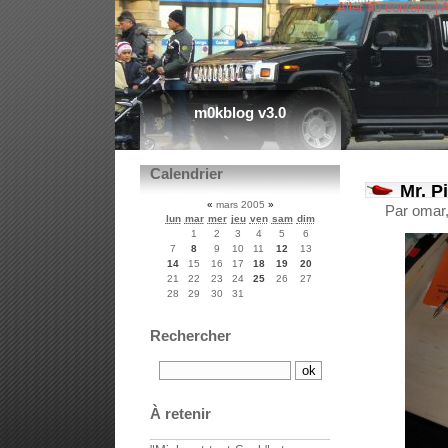
Aller au contenu
|
A
m0kblog v3.0
Calendrier
Mr. Pi
«
mars 2005
»
Par omar
lun
mar
mer
jeu
ven
sam
dim
1
2
3
4
5
6
7
8
9
10
11
12
13
14
15
16
17
18
19
20
21
22
23
24
25
26
27
28
29
30
31
Rechercher
À retenir