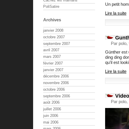
Cachez les mamans
Un petit hom
PoliSatire
Lire la suite
Archives
janvier 2008
Gunth
octobre 2007
Par polo,
septembre 2007
avril 2007
Günther est un
mars 2007
ding ding don
qu’il est loo
février 2007
janvier 2007
Lire la suite
décembre 2006
novembre 2006
octobre 2006
Video
septembre 2006
Par polo,
août 2006
juillet 2006
juin 2006
mai 2006
mars 2006