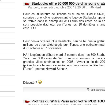
s
Starbucks offre 50 000 000 de chansons grat
Par polo, mercredi 3 octobre 2007 à 20:36
::
m0kNerd
Pour les utilisateurs de l’iPhone ou du nouvel iPod TOUCH
surprise : une icône représentant le logo de Starbucks appara
se trouve dans le champ du Wi-Fi d’un des cafés de la chaî
sera possible d'acheter sur iTunes les 10 dernières chan
café. Et !
Pour convaincre les plus hésitants, rien de tel que la gratui
millions de titres téléchargés sur iTunes, une opération mar
du 2 octobre au 7 novembre.
HA ! L’opération débute mardi 2 octobre dans les 600 Starb
York. Les 350 cafés de San Francisco suivront le mois s
grandes villes américaines en 2008. "Avant la fin de 20
(présents sur le territoire américain) proposeront le téléch
iTunes", promet Howard Schultz.
Dégouté ?
888 comment
Profitez du Wifi à Paris avec votre IPOD TO