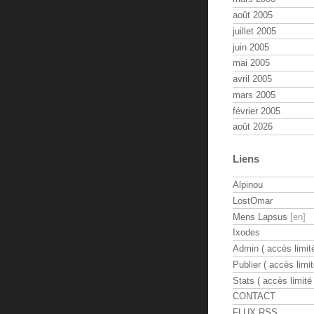
août 2005
juillet 2005
juin 2005
mai 2005
avril 2005
mars 2005
février 2005
août 2026
Liens
Alpinou
LostOmar
Mens Lapsus
Ixodes
Admin ( accès limité
Publier ( accès limit
Stats ( accès limité 
CONTACT
FLUX RSS