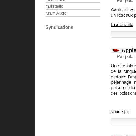
Par polo,
m0kRadio
Avoir accès 
run.m0k.org
un réseaux p
Lire la suite
Syndications
Apple
Par polo,
Un site isla
de la cinq
certains l'a
pèlerinage
puisqu'on lu
des boissons
souce