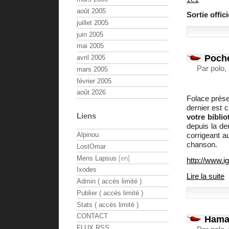
ici
août 2005
Sortie offic
juillet 2005
juin 2005
mai 2005
Poche
avril 2005
Par polo,
mars 2005
février 2005
août 2026
Folace prése
dernier est 
Liens
votre bibli
depuis la de
corrigeant a
Alpinou
chanson.
LostOmar
Mens Lapsus
http://www.i
Ixodes
Lire la suite
Admin ( accès limité )
Publier ( accès limité )
Stats ( accès limité )
CONTACT
Hamac
FLUX RSS