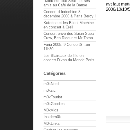
"Mick est tout Seul " et ses
avt faut matt
amis au Café de la Danse
2006/10/19/
Concert d Indochine 8
decembre 2006 à Paris Bercy !
Katerine et les Bikini Machine
en concert à Creil
Concert privé des Saian Supa
Crew, Ben Ricour et Mr Toma.
Furia 2005: 9 ConcertS...en
11h30
Les Blaireaux de lille en
concert Divan du Monde Paris
Catégories
m0kNerd
m0ksic
m0kTourist
m0kGoodies
M0kVids
Insidem0k
M0kLinks