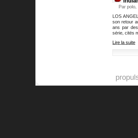
India
Par polo,
LOS ANGELES
son retour 
ans par des
série, cités 
Lire la suite
propul