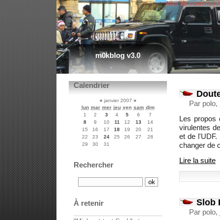
Aller au contenu
|
A
m0kblog v3.0
Calendrier
Doute
«
janvier 2007
»
Par polo,
lun
mar
mer
jeu
ven
sam
dim
1
2
3
4
5
6
7
Les propos 
8
9
10
11
12
13
14
virulentes d
15
16
17
18
19
20
21
et de l'UDF. 
22
23
24
25
26
27
28
changer de c
29
30
31
Lire la suite
Rechercher
Slob 
À retenir
Par polo,