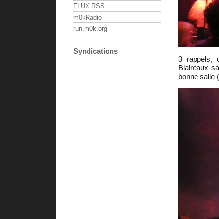
FLUX RSS
m0kRadio
run.m0k.org
Syndications
3 rappels, 
Blaireaux sa
bonne salle (