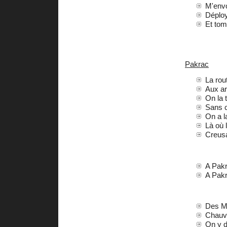
M'envo
Déploy
Et tomb
Pakrac
La rou
Aux ar
On la 
Sans c
On a l
Là où l
Creusa
A Pakr
A Pakr
Des Ma
Chauve
On y d