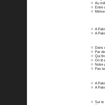
Au mil
Entre 
Même l
A Pakr
A Pakr
Dans u
Par de
Qui fi
On lit
Notre p
Pas ta
A Pakr
A Pakr
Sur le 