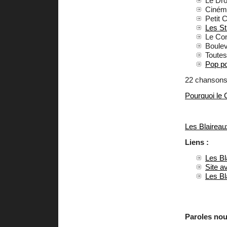
Le Dro
Ciném
Petit 
Les S
Le Con
Boulev
Toutes
Pop p
22 chansons
Pourquoi le 
Les Blaireau
Liens :
Les Bla
Site a
Les Bl
Paroles nou