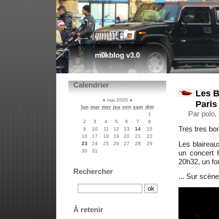
Aller au contenu
|
A
m0kblog v3.0
Calendrier
Les B
«
mai 2005
»
Paris
lun
mar
mer
jeu
ven
sam
dim
Par polo,
1
2
3
4
5
6
7
8
Tres tres bo
9
10
11
12
13
14
15
16
17
18
19
20
21
22
Les blaireau
23
24
25
26
27
28
29
30
31
un concert 
20h32, un fou
Rechercher
... Sur scène
À retenir