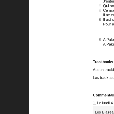
J'ente
Qui so
Ce mat
Il ne c
Il est
Pour a
A Pakr
A Pakr
Trackbacks
Aucun track
Les trackbac
Commentai
1.
Le lundi 4
Les Blairea