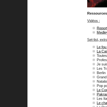
Ressources 
Vidéos :
Report
Medley
Set-list, extra
Le fou
La Cai
Toutes
Profes
Je sui
Les T
Berlin
Grand
Natali
Pop p
Le Con
Pakra
Les It
Le cha