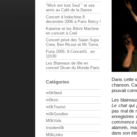
"Mick est tout Seul " et ses
amis au Café de la Danse
Concert d Indochine 8
decembre 2006 à Paris Bercy !
Katerine et les Bikini Machine
en concert à Creil
Concert privé des Saian Supa
Crew, Ben Ricour et Mr Toma.
Furia 2005: 9 ConcertS...en
11h30
Les Blaireaux de lille en
concert Divan du Monde Paris
Dans cette s
Catégories
chanson. Ca 
pouvait com
m0kNerd
Les blaireau
m0ksic
Le chat qui 
m0kTourist
pas mal de n
m0kGoodies
enregistrés 
M0kVids
commence à 
alamein, mai
Insidem0k
dans son élém
M0kLinks