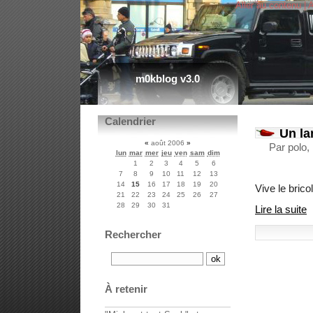
Aller au contenu
|
A
m0kblog v3.0
Calendrier
Un la
«
août 2006
»
Par polo,
lun
mar
mer
jeu
ven
sam
dim
1
2
3
4
5
6
7
8
9
10
11
12
13
14
15
16
17
18
19
20
Vive le bric
21
22
23
24
25
26
27
28
29
30
31
Lire la suite
Rechercher
À retenir