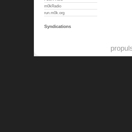
m0kRadio
run.m0k.org
Syndications
propul