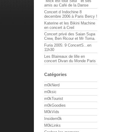
"Mick est tout Seul " et ses
amis au Café de la Danse
Concert d Indochine 8
decembre 2006 à Paris Bercy !
Katerine et les Bikini Machine
en concert à Creil
Concert privé des Saian Supa
Crew, Ben Ricour et Mr Toma.
Furia 2005: 9 ConcertS...en
11h30
Les Blaireaux de lille en
concert Divan du Monde Paris
Catégories
m0kNerd
m0ksic
m0kTourist
m0kGoodies
M0kVids
Insidem0k
M0kLinks