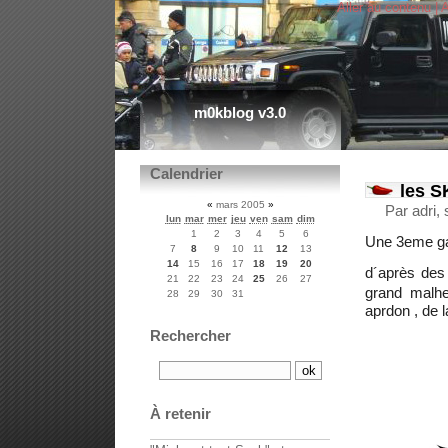
Aller au contenu
|
A
m0kblog v3.0
Calendrier
les S
«
mars 2005
»
Par adri,
lun
mar
mer
jeu
ven
sam
dim
1
2
3
4
5
6
Une 3eme ga
7
8
9
10
11
12
13
14
15
16
17
18
19
20
d´après des 
21
22
23
24
25
26
27
grand malhe
28
29
30
31
aprdon , de l
Rechercher
À retenir