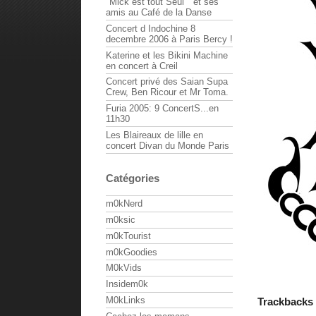
"Mick est tout Seul " et ses
amis au Café de la Danse
Concert d Indochine 8
decembre 2006 à Paris Bercy !
Katerine et les Bikini Machine
en concert à Creil
Concert privé des Saian Supa
Crew, Ben Ricour et Mr Toma.
Furia 2005: 9 ConcertS...en
11h30
Les Blaireaux de lille en
concert Divan du Monde Paris
Catégories
m0kNerd
m0ksic
m0kTourist
m0kGoodies
M0kVids
Insidem0k
M0kLinks
Trackbacks