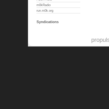
m0kRadio
run.m0k.org
Syndications
propul