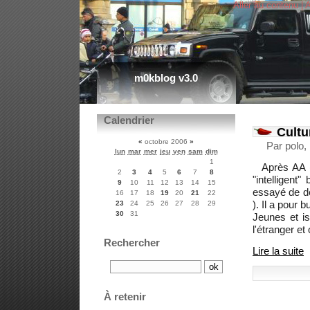
Aller au contenu
|
A
m0kblog v3.0
Calendrier
Cultur
«
octobre 2006
»
Par polo,
lun
mar
mer
jeu
ven
sam
dim
1
Après AA
2
3
4
5
6
7
8
"intelligent
9
10
11
12
13
14
15
essayé de de
16
17
18
19
20
21
22
). Il a pour
23
24
25
26
27
28
29
30
31
Jeunes et is
l'étranger et
Rechercher
Lire la suite
À retenir