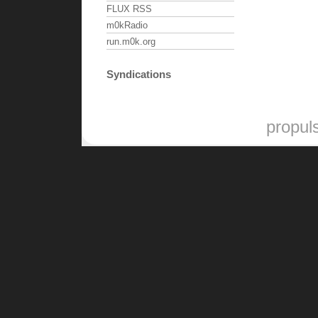
FLUX RSS
m0kRadio
run.m0k.org
Syndications
propul