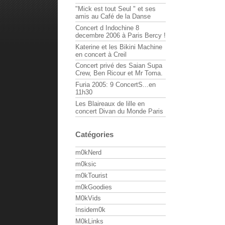
"Mick est tout Seul " et ses
amis au Café de la Danse
Concert d Indochine 8
decembre 2006 à Paris Bercy !
Katerine et les Bikini Machine
en concert à Creil
Concert privé des Saian Supa
Crew, Ben Ricour et Mr Toma.
Furia 2005: 9 ConcertS...en
11h30
Les Blaireaux de lille en
concert Divan du Monde Paris
Catégories
m0kNerd
m0ksic
m0kTourist
m0kGoodies
M0kVids
Insidem0k
M0kLinks