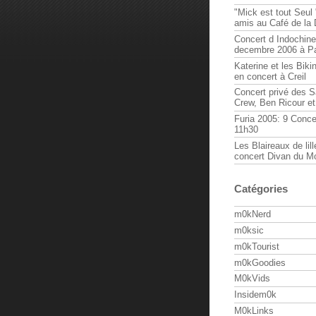
"Mick est tout Seul 
amis au Café de la
Concert d Indochine
decembre 2006 à Pa
Katerine et les Biki
en concert à Creil
Concert privé des 
Crew, Ben Ricour e
Furia 2005: 9 Conce
11h30
Les Blaireaux de lill
concert Divan du M
Catégories
m0kNerd
m0ksic
m0kTourist
m0kGoodies
M0kVids
Insidem0k
M0kLinks