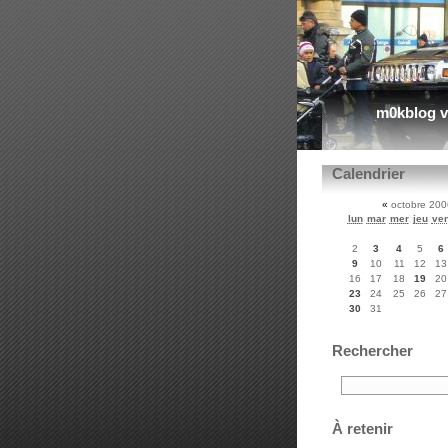
m0kblog v
Calendrier
«
octobre 20
lun
mar
mer
jeu
ve
2
3
4
5
6
9
10
11
12
13
16
17
18
19
20
23
24
25
26
27
30
31
Rechercher
À retenir