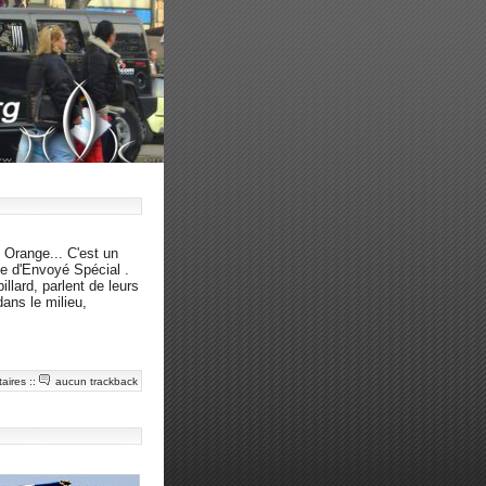
 Orange... C'est un
ge d'Envoyé Spécial .
llard, parlent de leurs
dans le milieu,
aires
::
aucun trackback