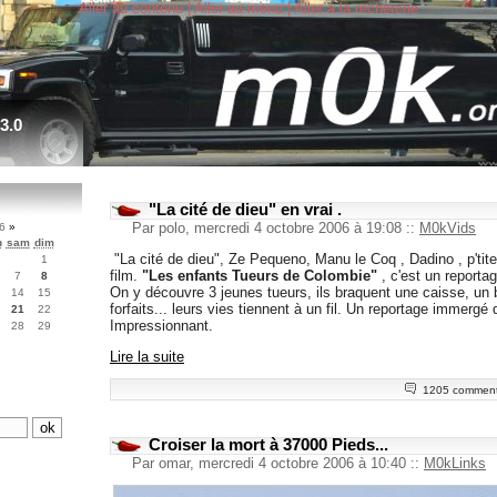
Aller au contenu
|
Aller au menu
|
Aller à la recherche
3.0
"La cité de dieu" en vrai .
Par polo, mercredi 4 octobre 2006 à 19:08
::
M0kVids
06
»
n
sam
dim
"La cité de dieu", Ze Pequeno, Manu le Coq , Dadino , p'tite
1
film.
"Les enfants Tueurs de Colombie"
, c'est un reporta
7
8
On y découvre 3 jeunes tueurs, ils braquent une caisse, un bi
14
15
forfaits... leurs vies tiennent à un fil. Un reportage immergé 
21
22
Impressionnant.
28
29
Lire la suite
1205 comment
Croiser la mort à 37000 Pieds...
Par omar, mercredi 4 octobre 2006 à 10:40
::
M0kLinks