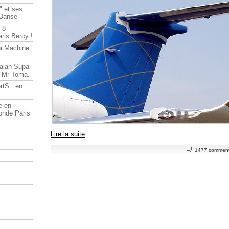
" et ses
 Danse
 8
ris Bercy !
ni Machine
Saian Supa
t Mr Toma.
rtS...en
e en
onde Paris
Lire la suite
1477 comment