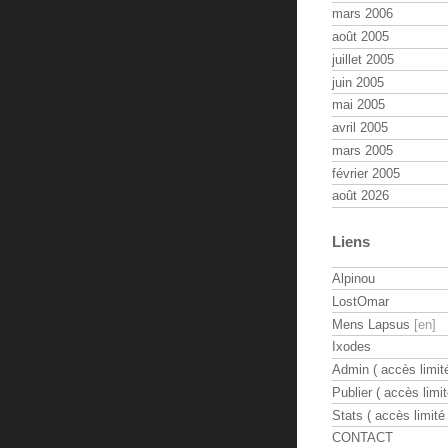
mars 2006
août 2005
juillet 2005
juin 2005
mai 2005
avril 2005
mars 2005
février 2005
août 2026
Liens
Alpinou
LostOmar
Mens Lapsus
Ixodes
Admin ( accès limité
Publier ( accès limit
Stats ( accès limité 
CONTACT