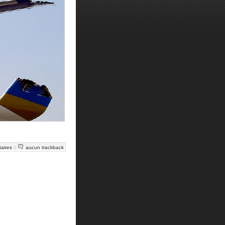
aires
::
aucun trackback