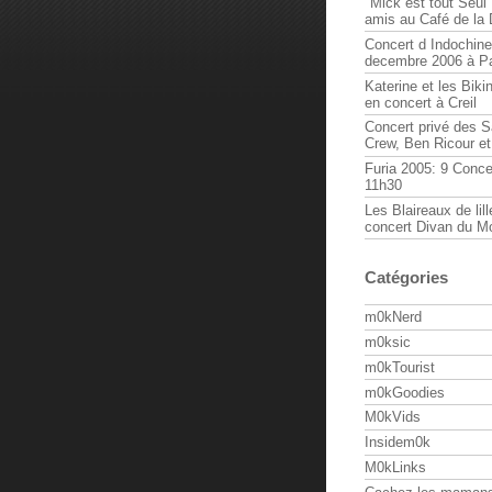
"Mick est tout Seul 
amis au Café de la
Concert d Indochine
decembre 2006 à Pa
Katerine et les Biki
en concert à Creil
Concert privé des 
Crew, Ben Ricour e
Furia 2005: 9 Conce
11h30
Les Blaireaux de lill
concert Divan du M
Catégories
m0kNerd
m0ksic
m0kTourist
m0kGoodies
M0kVids
Insidem0k
M0kLinks