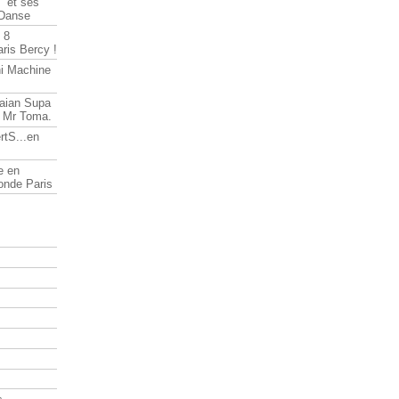
" et ses
 Danse
 8
ris Bercy !
ni Machine
Saian Supa
t Mr Toma.
rtS...en
e en
onde Paris