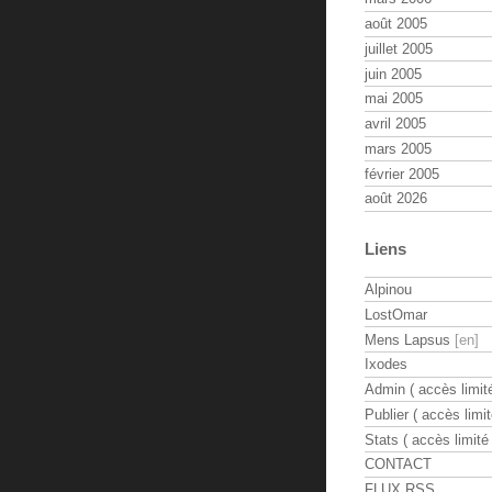
août 2005
juillet 2005
juin 2005
mai 2005
avril 2005
mars 2005
février 2005
août 2026
Liens
Alpinou
LostOmar
Mens Lapsus
Ixodes
Admin ( accès limité
Publier ( accès limit
Stats ( accès limité 
CONTACT
FLUX RSS