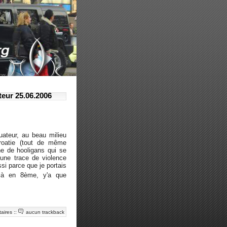
eur 25.06.2006
uateur, au beau milieu
roatie (tout de même
ne de hooligans qui se
cune trace de violence
ssi parce que je portais
là en 8ème, y'a que
aires
::
aucun trackback