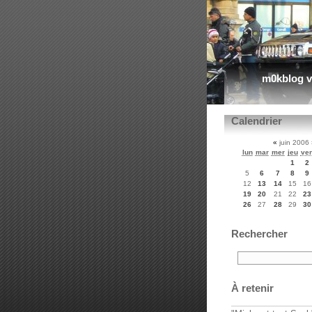
m0kblog v
Calendrier
«
juin 2006
lun
mar
mer
jeu
ve
1
2
5
6
7
8
9
12
13
14
15
16
19
20
21
22
23
26
27
28
29
30
Rechercher
À retenir