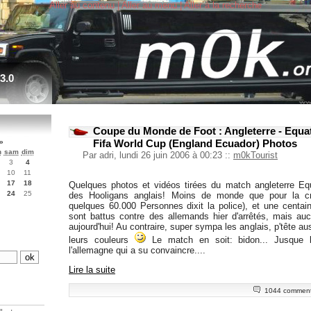
Aller au contenu
|
Aller au menu
|
Aller à la recherche
3.0
Coupe du Monde de Foot : Angleterre - Equat
Fifa World Cup (England Ecuador) Photos
»
n
sam
dim
Par adri, lundi 26 juin 2006 à 00:23
::
m0kTourist
3
4
10
11
17
18
Quelques photos et vidéos tirées du match angleterre Eq
24
25
des Hooligans anglais! Moins de monde que pour la c
quelques 60.000 Personnes dixit la police), et une centai
sont battus contre des allemands hier d'arrêtés, mais au
aujourd'hui! Au contraire, super sympa les anglais, p'tête au
leurs couleurs
Le match en soit: bidon... Jusque 
l'allemagne qui a su convaincre....
Lire la suite
1044 comment