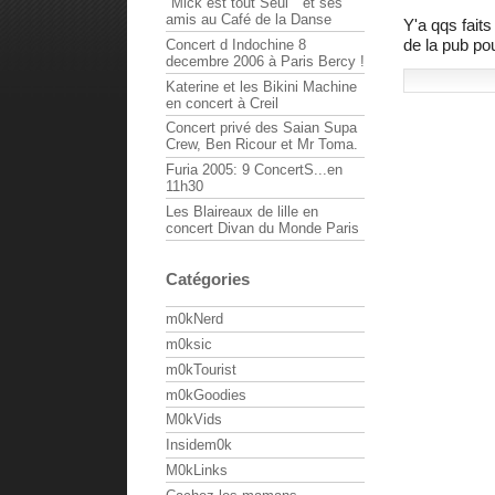
"Mick est tout Seul " et ses
amis au Café de la Danse
Y'a qqs faits
de la pub po
Concert d Indochine 8
decembre 2006 à Paris Bercy !
Katerine et les Bikini Machine
en concert à Creil
Concert privé des Saian Supa
Crew, Ben Ricour et Mr Toma.
Furia 2005: 9 ConcertS...en
11h30
Les Blaireaux de lille en
concert Divan du Monde Paris
Catégories
m0kNerd
m0ksic
m0kTourist
m0kGoodies
M0kVids
Insidem0k
M0kLinks