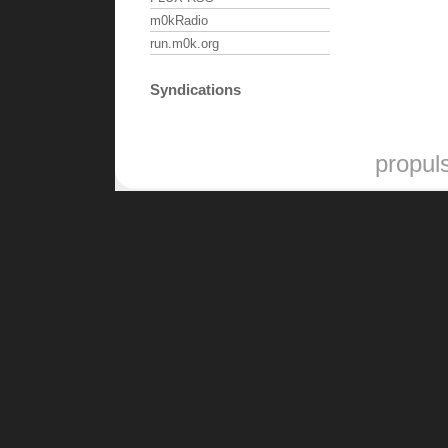
m0kRadio
run.m0k.org
Syndications
propul