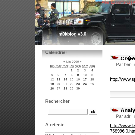
Aller au contenu
|
A
m0kblog v3.0
Calendrier
Cr�er
«
juin 2006
»
Par ben, 
lun
mar
mer
jeu
ven
sam
dim
1
2
3
4
5
6
7
8
9
10
11
http://www.s
12
13
14
15
16
17
18
19
20
21
22
23
24
25
26
27
28
29
30
Rechercher
Analy
Par adri,
À retenir
http://www.
768996,0.ht