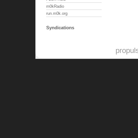
m0kRadio
run.m0k.org
Syndications
propul