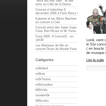
"Mick est tout Seul " et ses
amis au Café de la Danse
Concert d Indochine 8
decembre 2006 à Paris Bercy !
Katerine et les Bikini Machine
en concert à Creil
Concert privé des Saian Supa
Crew, Ben Ricour et Mr Toma.
Furia 2005: 9 ConcertS...en
Lordi, vient
11h30
le 51e conco
Les Blaireaux de lille en
( en boucle 
concert Divan du Monde Paris
de musique 
Catégories
Lire la suite
m0kNerd
m0ksic
m0kTourist
m0kGoodies
M0kVids
Insidem0k
M0kLinks