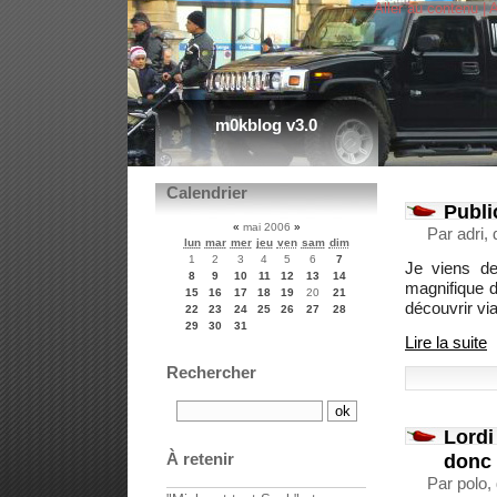
Aller au contenu
|
A
m0kblog v3.0
Calendrier
Publi
«
mai 2006
»
Par adri,
lun
mar
mer
jeu
ven
sam
dim
1
2
3
4
5
6
7
Je viens de
8
9
10
11
12
13
14
magnifique d
15
16
17
18
19
20
21
découvrir via
22
23
24
25
26
27
28
29
30
31
Lire la suite
Rechercher
Lordi
donc
À retenir
Par polo,