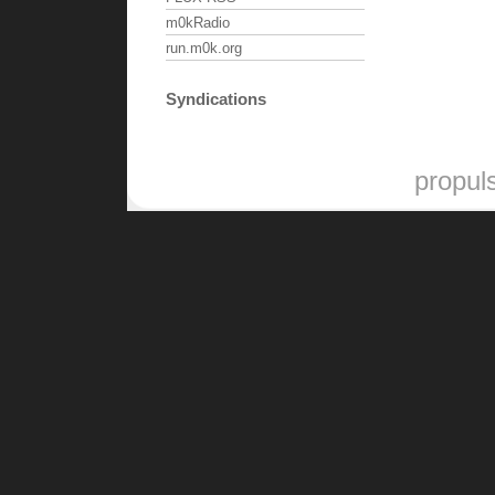
m0kRadio
run.m0k.org
Syndications
propul