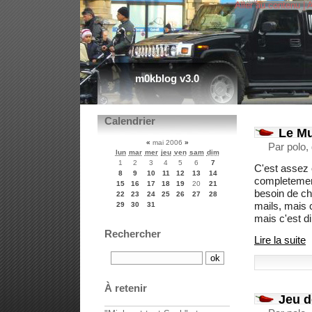
Aller au contenu
|
A
m0kblog v3.0
Calendrier
Le Mu
«
mai 2006
»
Par polo,
lun
mar
mer
jeu
ven
sam
dim
1
2
3
4
5
6
7
C'est assez o
8
9
10
11
12
13
14
completement
15
16
17
18
19
20
21
besoin de ch
22
23
24
25
26
27
28
mails, mais c
29
30
31
mais c'est d
Rechercher
Lire la suite
À retenir
Jeu d