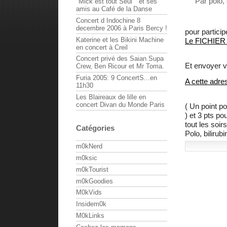
Par polo,
"Mick est tout Seul " et ses
amis au Café de la Danse
Concert d Indochine 8
decembre 2006 à Paris Bercy !
pour particip
Katerine et les Bikini Machine
Le FICHIER
en concert à Creil
Concert privé des Saian Supa
Et envoyer vo
Crew, Ben Ricour et Mr Toma.
Furia 2005: 9 ConcertS...en
A cette adre
11h30
Les Blaireaux de lille en
concert Divan du Monde Paris
( Un point po
) et 3 pts po
tout les soir
Catégories
Polo, bilirubi
m0kNerd
m0ksic
m0kTourist
m0kGoodies
M0kVids
Insidem0k
M0kLinks