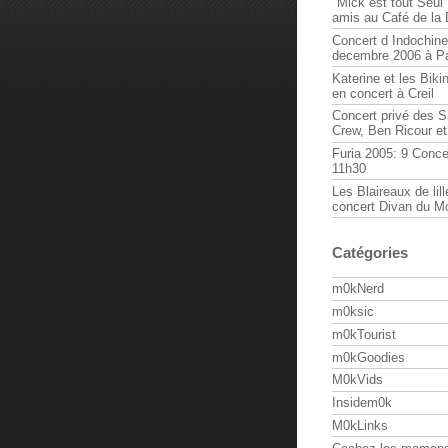
"Mick est tout Seul 
amis au Café de la
Concert d Indochine
decembre 2006 à Pa
Katerine et les Biki
en concert à Creil
Concert privé des 
Crew, Ben Ricour e
Furia 2005: 9 Conce
11h30
Les Blaireaux de lill
concert Divan du M
Catégories
m0kNerd
m0ksic
m0kTourist
m0kGoodies
M0kVids
Insidem0k
M0kLinks