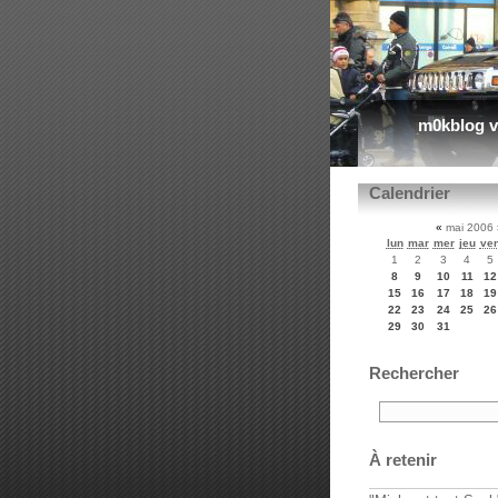
m0kblog v
Calendrier
«
mai 2006
lun
mar
mer
jeu
ve
1
2
3
4
5
8
9
10
11
12
15
16
17
18
19
22
23
24
25
26
29
30
31
Rechercher
À retenir