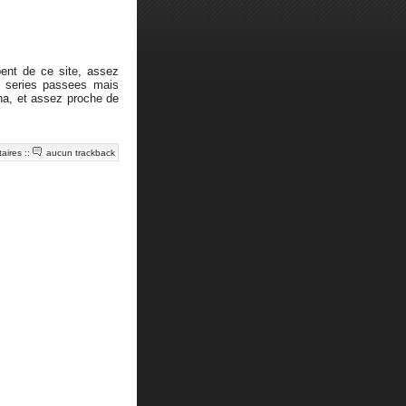
nt de ce site, assez
s series passees mais
ha, et assez proche de
aires
::
aucun trackback