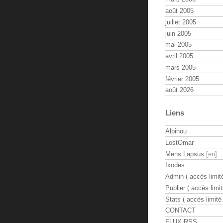
août 2005
juillet 2005
juin 2005
mai 2005
avril 2005
mars 2005
février 2005
août 2026
Liens
Alpinou
LostOmar
Mens Lapsus
Ixodes
Admin ( accès limité
Publier ( accès limit
Stats ( accès limité 
CONTACT
FLUX RSS