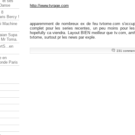
" et ses
 Danse
http://www.tvrage.com
 8
ris Bercy !
ni Machine
apparemment de nombreux ex de feu tvtome.com s'occupe
complet pour les series recentes, un peu moins pour le
hopefully ca viendra. Layout BIEN meilleur que tv.com, am
Saian Supa
tvtome, surtout pr les news par exple.
t Mr Toma.
rtS...en
231 comment
e en
onde Paris