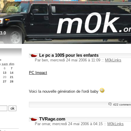
Aller au contenu
|
Aller au menu
|
Aller à la recherche
3.0
Le pc a 100$ pour les enfants
Par ben, mercredi 24 mai 2006 à 11:09
::
M0kLinks
»
n
sam
dim
6
7
PC Impact
13
14
20
21
27
28
Voici la nouvelle génération de l'ordi baby
422 comment
TVRage.com
Par omar, mercredi 24 mai 2006 à 04:15
::
M0kLinks