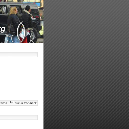
aires
::
aucun trackback