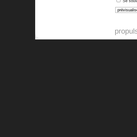
Se souv
propul