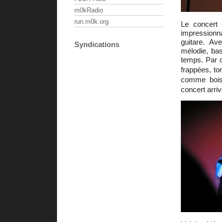
m0kRadio
run.m0k.org
Le concert 
impressionna
guitare. Ave
Syndications
mélodie, ba
temps. Par c
frappées, tor
comme boiss
concert arriv