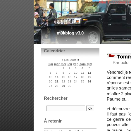
Aller au contenu
|
A
m0kblog v3.0
Calendrier
Tomm
«
juin 2005
»
Par polo,
lun
mar
mer
jeu
ven
sam
dim
1
2
3
4
5
Vendredi je t
6
7
8
9
10
11
12
comment rés
13
14
15
16
17
18
19
20
21
22
23
24
25
26
réponse est 
27
28
29
30
grilles samed
m'offre 2 pl
Rechercher
Paume et...
et découvre 
il faut pas l
ce genre de
À retenir
pouvoir aller
le maire... S