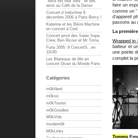
"Mick est tout Seul " et ses
faire un esp
amis au Café de la Danse
comme un " Q
Concert d Indochine 8
d'appareil p
decembre 2006 à Paris Bercy !
passons au c
Katerine et les Bikini Machine
en concert à Creil
La première 
Concert privé des Saian Supa
Crew, Ben Ricour et Mr Toma.
Wrapped in 
batteur et u
Furia 2005: 9 ConcertS...en
une pointe 
11h30
complet la p
Les Blaireaux de lille en
concert Divan du Monde Paris
Catégories
m0kNerd
m0ksic
m0kTourist
m0kGoodies
M0kVids
Insidem0k
M0kLinks
Tommy
Emm