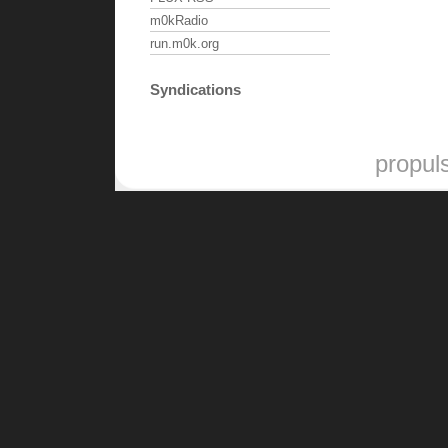
m0kRadio
run.m0k.org
Syndications
propul