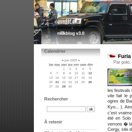
Aller au contenu
|
A
m0kblog v3.0
Calendrier
Furia
«
juin 2005
»
Par polo,
lun
mar
mer
jeu
ven
sam
dim
1
2
3
4
5
6
7
8
9
10
11
12
13
14
15
16
17
18
19
20
21
22
23
24
25
26
27
28
29
30
les festival
vite fait le
Rechercher
ogres de Bar
Kyo... ). Ai
c'est vraim
été en Solo
À retenir
verrons � la 
Cergy, site d