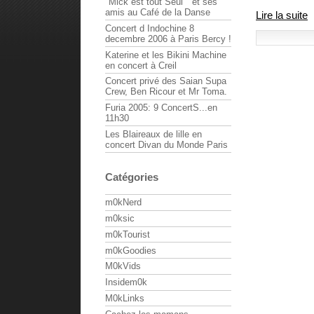
"Mick est tout Seul " et ses
amis au Café de la Danse
Lire la suite
Concert d Indochine 8
decembre 2006 à Paris Bercy !
Katerine et les Bikini Machine
en concert à Creil
Concert privé des Saian Supa
Crew, Ben Ricour et Mr Toma.
Furia 2005: 9 ConcertS...en
11h30
Les Blaireaux de lille en
concert Divan du Monde Paris
Catégories
m0kNerd
m0ksic
m0kTourist
m0kGoodies
M0kVids
Insidem0k
M0kLinks