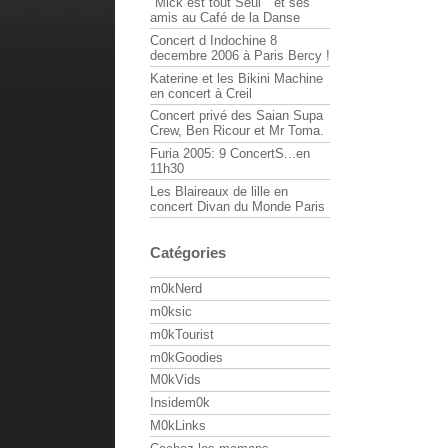
"Mick est tout Seul " et ses
amis au Café de la Danse
Concert d Indochine 8
decembre 2006 à Paris Bercy !
Katerine et les Bikini Machine
en concert à Creil
Concert privé des Saian Supa
Crew, Ben Ricour et Mr Toma.
Furia 2005: 9 ConcertS...en
11h30
Les Blaireaux de lille en
concert Divan du Monde Paris
Catégories
m0kNerd
m0ksic
m0kTourist
m0kGoodies
M0kVids
Insidem0k
M0kLinks