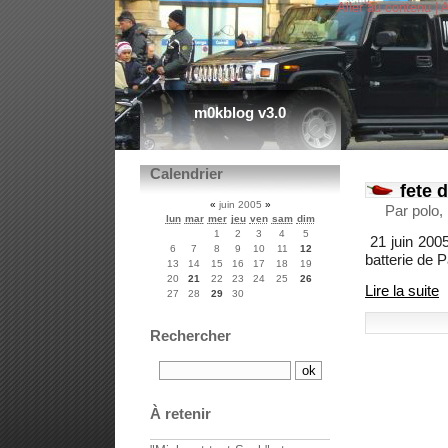
Aller au contenu
|
A
m0kblog v3.0
Calendrier
fete 
«
juin 2005
»
Par polo,
lun
mar
mer
jeu
ven
sam
dim
1
2
3
4
5
21 juin 2005
6
7
8
9
10
11
12
batterie de P
13
14
15
16
17
18
19
20
21
22
23
24
25
26
Lire la suite
27
28
29
30
Rechercher
À retenir