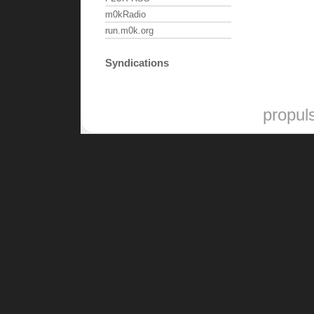
m0kRadio
run.m0k.org
Syndications
propul