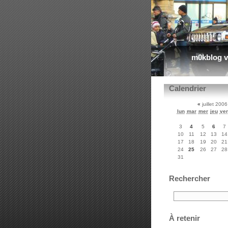
m0kblog v
Calendrier
«
juillet 200
lun
mar
mer
jeu
ve
3
4
5
6
7
10
11
12
13
14
17
18
19
20
21
24
25
26
27
28
31
Rechercher
À retenir