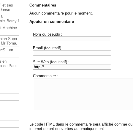
Commentaires
" et ses
 Danse
Aucun commentaire pour le moment.
 8
ris Bercy !
Ajouter un commentaire
ni Machine
Nom ou pseudo :
Saian Supa
t Mr Toma.
Email (facultatif) :
rtS...en
e en
Site Web (facultatif) :
onde Paris
Commentaire :
Le code HTML dans le commentaire sera affiché comme du 
internet seront converties automatiquement.