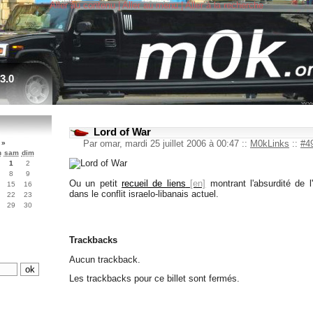
Aller au contenu
|
Aller au menu
|
Aller à la recherche
3.0
Lord of War
Par omar, mardi 25 juillet 2006 à 00:47
::
M0kLinks
::
#4
6
»
n
sam
dim
1
2
8
9
Ou un petit
recueil de liens
montrant l'absurdité de l
15
16
dans le conflit israelo-libanais actuel.
22
23
29
30
Trackbacks
Aucun trackback.
Les trackbacks pour ce billet sont fermés.