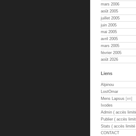
mars 2006
août 2005
juillet 2005
juin 2005
mai 2005
avril 2005
mars 2005
février 2005
août 2026
Liens
Alpinou
LostOmar
Mens Lapsus
Ixodes
Admin ( accès limité
Publier ( accès limit
Stats ( accès limité 
CONTACT