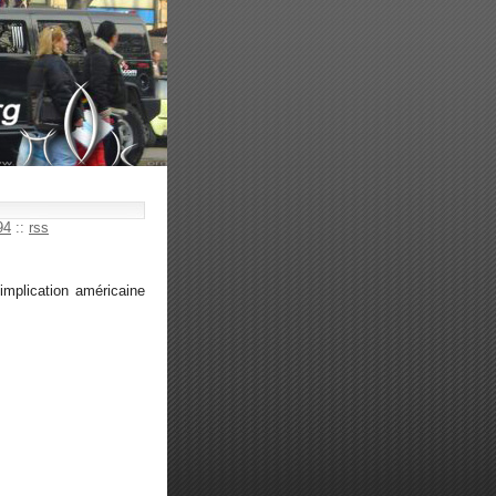
94
::
rss
'implication américaine