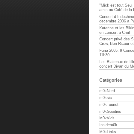
"Mick est tout Seul 
amis au Café de la
Concert d Indochine
decembre 2006 à Pa
Katerine et les Biki
en concert à Creil
Concert privé des 
Crew, Ben Ricour e
Furia 2005: 9 Conce
11h30
Les Blaireaux de lill
concert Divan du M
Catégories
m0kNerd
m0ksic
m0kTourist
m0kGoodies
M0kVids
Insidem0k
M0kLinks