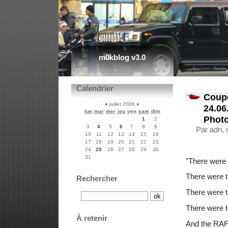
Aller au contenu
|
A
m0kblog v3.0
Calendrier
Coupe
«
juillet 2006
»
24.06
lun
mar
mer
jeu
ven
sam
dim
Phot
1
2
3
4
5
6
7
8
9
Par adri, 
10
11
12
13
14
15
16
17
18
19
20
21
22
23
24
25
26
27
28
29
30
31
"There were 
There were t
Rechercher
There were 
There were t
À retenir
And the RAF