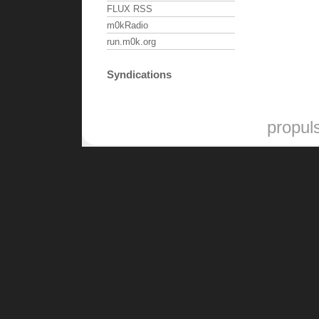
FLUX RSS
m0kRadio
run.m0k.org
Syndications
propul