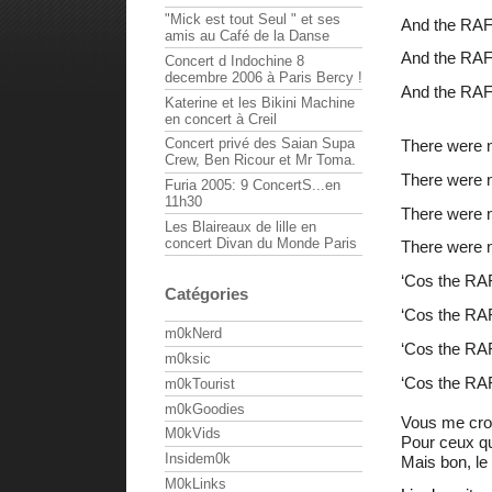
"Mick est tout Seul " et ses
And the RAF
amis au Café de la Danse
And the RAF
Concert d Indochine 8
decembre 2006 à Paris Bercy !
And the RAF
Katerine et les Bikini Machine
en concert à Creil
Concert privé des Saian Supa
There were n
Crew, Ben Ricour et Mr Toma.
There were n
Furia 2005: 9 ConcertS...en
11h30
There were
Les Blaireaux de lille en
concert Divan du Monde Paris
There were n
‘Cos the RA
Catégories
‘Cos the RA
m0kNerd
‘Cos the RA
m0ksic
‘Cos the RA
m0kTourist
m0kGoodies
Vous me croy
M0kVids
Pour ceux qu
Insidem0k
Mais bon, le 
M0kLinks