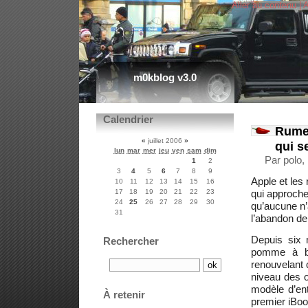
Aller au contenu
|
A
m0kblog v3.0
Calendrier
Rumeu
«
juillet 2006
»
qui s
lun
mar
mer
jeu
ven
sam
dim
Par polo, 
1
2
3
4
5
6
7
8
9
Apple et les
10
11
12
13
14
15
16
17
18
19
20
21
22
23
qui approche 
24
25
26
27
28
29
30
qu’aucune n’a
31
l’abandon de 
Depuis six 
Rechercher
pomme à ba
renouvelant
niveau des o
modèle d’en
À retenir
premier iBoo