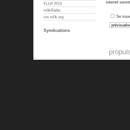
internet sero
FLUX RSS
m0kRadio
Se souv
run.m0k.org
Syndications
propul