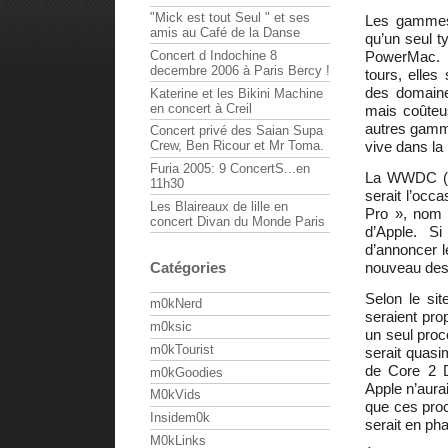
"Mick est tout Seul " et ses
Les gammes,
amis au Café de la Danse
qu’un seul 
Concert d Indochine 8
PowerMac. 
decembre 2006 à Paris Bercy !
tours, elle
des domaine
Katerine et les Bikini Machine
en concert à Creil
mais coûteus
autres gamm
Concert privé des Saian Supa
Crew, Ben Ricour et Mr Toma.
vive dans la
Furia 2005: 9 ConcertS...en
La WWDC (Wo
11h30
serait l’occ
Les Blaireaux de lille en
Pro », nom 
concert Divan du Monde Paris
d’Apple. Si
d’annoncer l
Catégories
nouveau des
Selon le sit
m0kNerd
seraient pr
m0ksic
un seul proc
m0kTourist
serait quasi
de Core 2 
m0kGoodies
Apple n’aurai
M0kVids
que ces pro
Insidem0k
serait en pha
M0kLinks