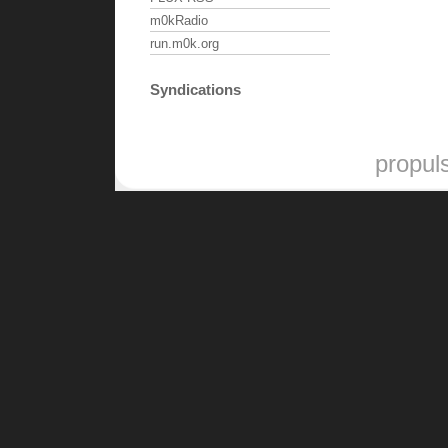
m0kRadio
run.m0k.org
Syndications
propul