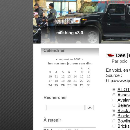
Aller au contenu
|
A
m0kblog v3.0
Calendrier
Des j
«
septembre 2007
»
Par polo,
lun
mar
mer
jeu
ven
sam
dim
1
2
En voici, en 
3
4
5
6
7
8
9
Source :
10
11
12
13
14
15
16
http://www.
17
18
19
20
21
22
23
24
25
26
27
28
29
30
A LOT
Assas
Rechercher
Avala
Bejew
Black
Block
À retenir
Bowli
Bricks