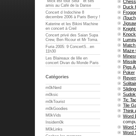
"Mick est tout Seul " et ses
Chess
amis au Café de la Danse
Duck 
Frogg
Concert d Indochine 8
decembre 2006 à Paris Bercy !
iTouch
Jigsa
Katerine et les Bikini Machine
en concert à Creil
Knight
Knock
Concert privé des Saian Supa
Lumin
Crew, Ben Ricour et Mr Toma.
Match
Furia 2005: 9 ConcertS...en
Maze
11h30
Mines
Les Blaireaux de lille en
Missi
concert Divan du Monde Paris
Pigs A
Poker
Catégories
Rever
Solitai
m0kNerd
Sliding
Sudok
m0ksic
Tic Ta
m0kTourist
Tile 
m0kGoodies
Think
M0kVids
Word 
comput
Insidem0k
Word 
M0kLinks
Word S