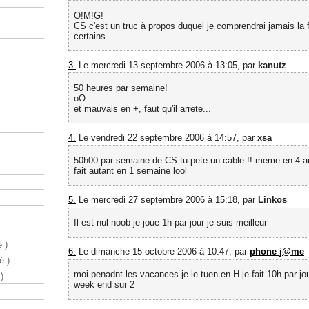
O!M!G!
CS c'est un truc à propos duquel je comprendrai jamais la 
certains ...
3.
Le mercredi 13 septembre 2006 à 13:05, par
kanutz
50 heures par semaine!
oO
et mauvais en +, faut qu'il arrete...
4.
Le vendredi 22 septembre 2006 à 14:57, par
xsa
50h00 par semaine de CS tu pete un cable !! meme en 4 ans
fait autant en 1 semaine lool
5.
Le mercredi 27 septembre 2006 à 15:18, par
Linkos
Il est nul noob je joue 1h par jour je suis meilleur
 )
6.
Le dimanche 15 octobre 2006 à 10:47, par
phone j@me
é )
moi penadnt les vacances je le tuen en H je fait 10h par jou
)
week end sur 2