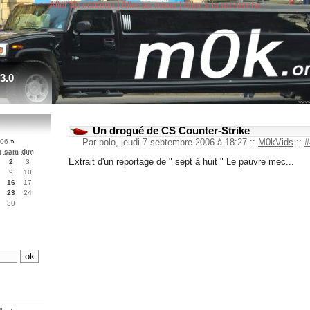
Aller au contenu
|
Aller au menu
|
Aller à la recherche
3.0
Un drogué de CS Counter-Strike
Par polo, jeudi 7 septembre 2006 à 18:27
::
M0kVids
::
#
006
»
n
sam
dim
Extrait d'un reportage de " sept à huit " Le pauvre mec...
2
3
9
10
16
17
23
24
30