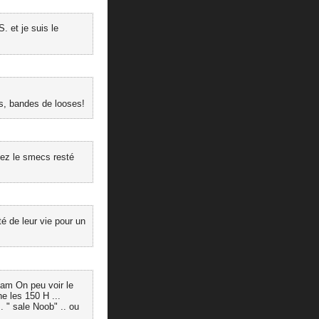
S. et je suis le
s, bandes de looses!
tez le smecs resté
é de leur vie pour un
eam On peu voir le
e les 150 H ...
. " sale Noob" .. ou