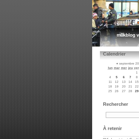
m0kblog v
Calendrier
«
septembre 2
lun
mar
mer
jeu
ve
1
4
5
6
7
8
11
12
13
14
15
18
19
20
21
22
25
26
27
28
29
Rechercher
À retenir