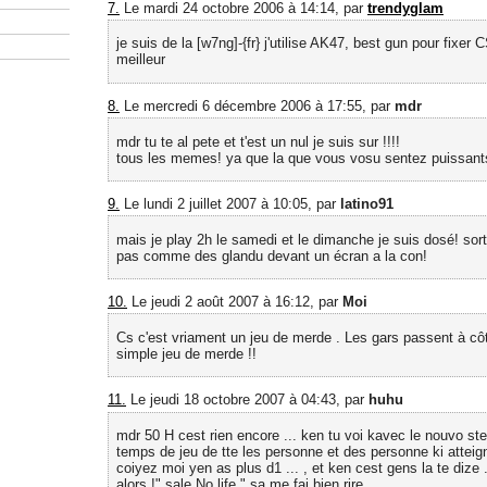
7.
Le mardi 24 octobre 2006 à 14:14, par
trendyglam
je suis de la [w7ng]-{fr} j'utilise AK47, best gun pour fixer C
meilleur
8.
Le mercredi 6 décembre 2006 à 17:55, par
mdr
mdr tu te al pete et t'est un nul je suis sur !!!!
tous les memes! ya que la que vous vosu sentez puissant
9.
Le lundi 2 juillet 2007 à 10:05, par
latino91
mais je play 2h le samedi et le dimanche je suis dosé! sor
pas comme des glandu devant un écran a la con!
10.
Le jeudi 2 août 2007 à 16:12, par
Moi
Cs c'est vriament un jeu de merde . Les gars passent à côt
simple jeu de merde !!
11.
Le jeudi 18 octobre 2007 à 04:43, par
huhu
mdr 50 H cest rien encore ... ken tu voi kavec le nouvo st
temps de jeu de tte les personne et des personne ki atteign
coiyez moi yen as plus d1 ... , et ken cest gens la te dize .
alors !" sale No life " sa me fai bien rire ....