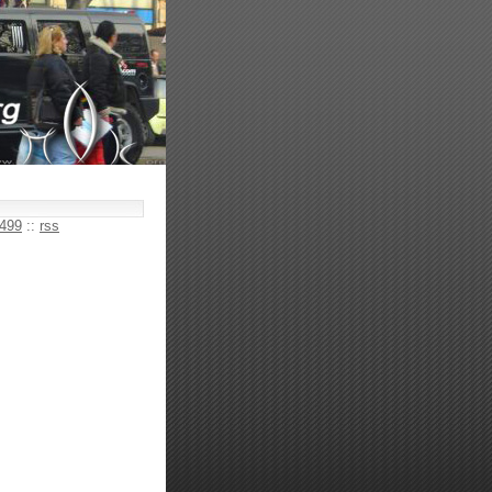
499
::
rss