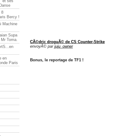
" et ses
 Danse
 8
ris Bercy !
ni Machine
Saian Supa
t Mr Toma.
CÃ©dric droguÃ© de CS Counter-Strike
envoyÃ© par
juju_owner
rtS...en
e en
Bonus, le reportage de TF1 !
onde Paris