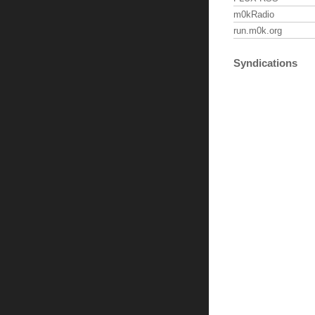
m0kRadio
run.m0k.org
Syndications