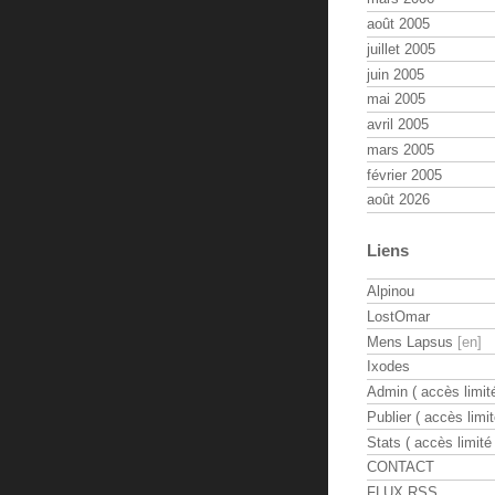
août 2005
juillet 2005
juin 2005
mai 2005
avril 2005
mars 2005
février 2005
août 2026
Liens
Alpinou
LostOmar
Mens Lapsus
Ixodes
Admin ( accès limité
Publier ( accès limit
Stats ( accès limité 
CONTACT
FLUX RSS