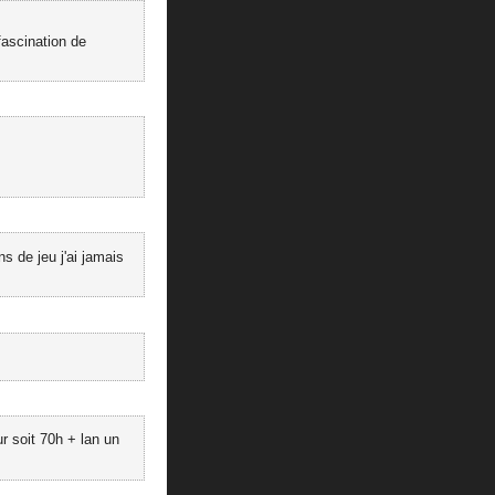
fascination de
 de jeu j'ai jamais
r soit 70h + lan un