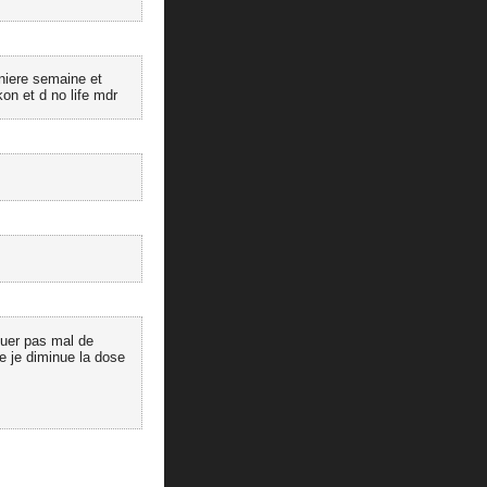
rniere semaine et
on et d no life mdr
uer pas mal de
e je diminue la dose