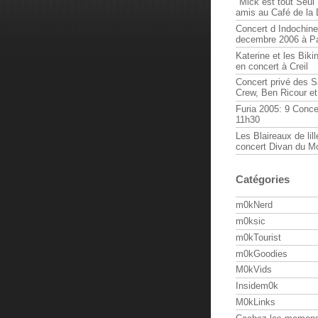
"Mick est tout Seul 
amis au Café de la
Concert d Indochine
decembre 2006 à Pa
Katerine et les Biki
en concert à Creil
Concert privé des 
Crew, Ben Ricour e
Furia 2005: 9 Conce
11h30
Les Blaireaux de lill
concert Divan du M
Catégories
m0kNerd
m0ksic
m0kTourist
m0kGoodies
M0kVids
Insidem0k
M0kLinks