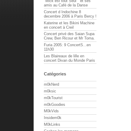
"Mick est tout Seul " et ses
amis au Café de la Danse
Concert d Indochine 8
decembre 2006 à Paris Bercy !
Katerine et les Bikini Machine
en concert à Creil
Concert privé des Saian Supa
Crew, Ben Ricour et Mr Toma.
Furia 2005: 9 ConcertS...en
11h30
Les Blaireaux de lille en
concert Divan du Monde Paris
Catégories
m0kNerd
m0ksic
m0kTourist
m0kGoodies
M0kVids
Insidem0k
M0kLinks