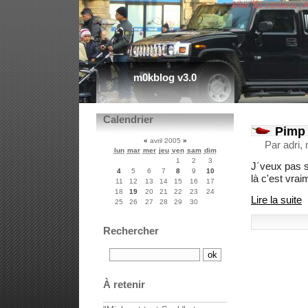
Aller au contenu
|
A
m0kblog v3.0
Calendrier
Pimp 
«
avril 2005
»
Par adri,
lun
mar
mer
jeu
ven
sam
dim
1
2
3
J´veux pas s
4
5
6
7
8
9
10
là c'est vra
11
12
13
14
15
16
17
18
19
20
21
22
23
24
Lire la suite
25
26
27
28
29
30
Rechercher
À retenir