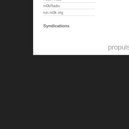
m0kRadio
run.m0k.org
Syndications
propul