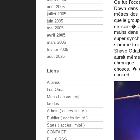
Ce fut l'oc
août 2005
Down dans un
mètres des 
juillet 2005
que le group
juin 2005
ce soir-l� 
mai 2005
mains dans l
avril 2005
super synchr
mars 2005
slammé trois
février 2005
Shavo Odadji
août 2026
aurait même 
chronique...
choses, � q
Liens
concert.
Alpinou
LostOmar
Mens Lapsus
Ixodes
Admin ( accès limité )
Publier ( accès limité )
Stats ( accès limité )
CONTACT
FLUX RSS