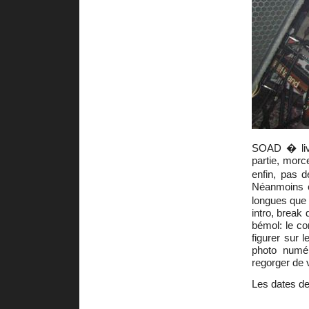
SOAD � livr
partie, morc
enfin, pas 
Néanmoins 
longues que 
intro, break 
bémol: le co
figurer sur 
photo numér
regorger de 
Les dates de