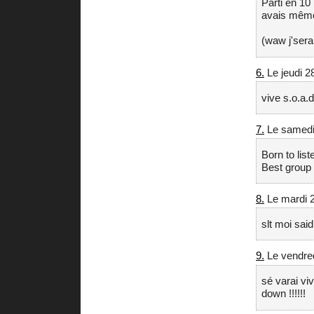
Parti en 10 
avais même 
(waw j'sera
6.
Le jeudi 2
vive s.o.a.
7.
Le samedi 
Born to lis
Best group o
8.
Le mardi 2
slt moi sai
9.
Le vendred
sé varai vi
down !!!!!!