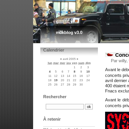
Aller au contenu
|
A
m0kblog v3.0
Calendrier
Conce
«
avril 2005
»
Par willy
lun
mar
mer
jeu
ven
sam
dim
1
2
3
Avant le déb
4
5
6
7
8
9
10
concerts priv
11
12
13
14
15
16
17
avril dernier
18
19
20
21
22
23
24
25
26
27
28
29
30
400 étaient 
Fnacs exclus
Rechercher
Avant le dé
concerts pri
À retenir