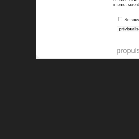
internet sero
Se souv
propul