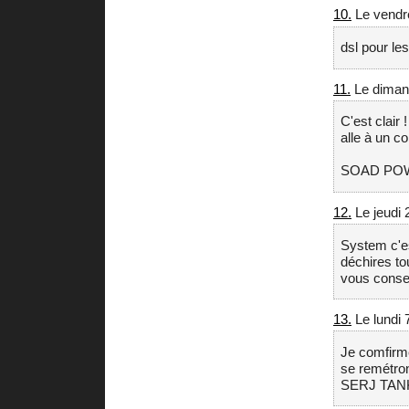
10.
Le vendr
dsl pour les
11.
Le diman
C'est clair
alle à un c
SOAD PO
12.
Le jeudi 
System c'es
déchires to
vous conseil
13.
Le lundi 7
Je comfirme
se remétron
SERJ TANK