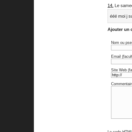
14.
Le samedi
ééé moi j s
Ajouter un
Nom ou pse
Email (facult
Site Web (fac
Commentair
Le code HTML 