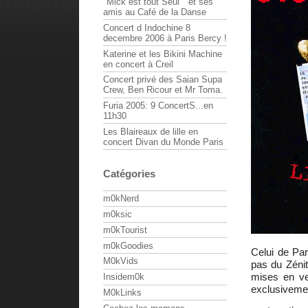
"Mick est tout Seul " et ses
amis au Café de la Danse
Concert d Indochine 8
decembre 2006 à Paris Bercy !
Katerine et les Bikini Machine
en concert à Creil
Concert privé des Saian Supa
Crew, Ben Ricour et Mr Toma.
Furia 2005: 9 ConcertS...en
11h30
Les Blaireaux de lille en
concert Divan du Monde Paris
Catégories
m0kNerd
m0ksic
m0kTourist
m0kGoodies
Celui de Par
M0kVids
pas du Zénith
mises en ve
Insidem0k
exclusiveme
M0kLinks