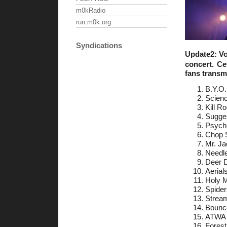
m0kRadio
run.m0k.org
Syndications
Update2: Vo
concert. Ce
fans transm
B.Y.O.
Scien
Kill Ro
Sugge
Psych
Chop 
Mr. Ja
Needl
Deer 
Aerial
Holy 
Spider
Stream
Bounc
ATWA
Forest